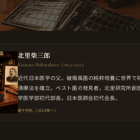
北里柴三郎
Kitasato Shibasaburo（1853-1931）
近代日本医学の父。破傷風菌の純粋培養に世界で
清療法を確立。ペスト菌の発見者。北里研究所創
学医学部初代部長。日本医師会初代会長。
新千円札（2024年〜）