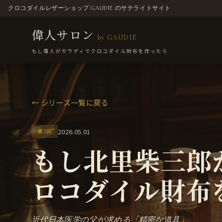
クロコダイルレザーショップ GAUDIE のサテライトサイト
偉人サロン
by GAUDIE
もし偉人がガウディでクロコダイル財布を作ったら
← シリーズ一覧に戻る
2026.05.01
第3回
もし北里柴三郎
ロコダイル財布
近代日本医学の父が求める「精密な道具」