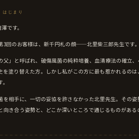
─ はじまり
の南澤です。
第3回のお客様は、新千円札の顔──北里柴三郎先生です
の父」と呼ばれ、破傷風菌の純粋培養、血清療法の確立、
史を塗り替えた方。しかし私がこの方に最も惹かれるのは
す。
菌を相手に、一切の妥協を許さなかった北里先生。その姿
と向き合う姿勢と、どこか深いところで通じるものがある